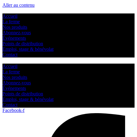
Aller au contenu
Accueil
La ferme
Nos produits
Abonnez-vous
Événements
Points de distribution
Emploi, stage & bénévolat
Contact
Accueil
La ferme
Nos produits
Abonnez-vous
Événements
Points de distribution
Emploi, stage & bénévolat
Contact
Facebook-f